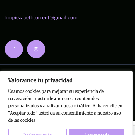
limpiezabethtorrent@gmail.com
© Copyright 2024 | Limpiezas Beth |
Aviso legal y
Valoramos tu privacidad
Privacidad
|
Accesibilidad
Usamos cookies para mejorar su experiencia de
Diseñado por
Citiservi Media
navegación, mostrarle anuncios o contenidos
personalizados y analizar nuestro tráfico. Al hacer clic en
“Aceptar todo” usted da su consentimiento a nuestro uso
de las cookies.