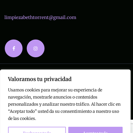
limpiezabethtorrent@gmail.com
© Copyright 2024 | Limpiezas Beth |
Aviso legal y
Valoramos tu privacidad
Privacidad
|
Accesibilidad
Usamos cookies para mejorar su experiencia de
Diseñado por
Citiservi Media
navegación, mostrarle anuncios o contenidos
personalizados y analizar nuestro tráfico. Al hacer clic en
“Aceptar todo” usted da su consentimiento a nuestro uso
de las cookies.